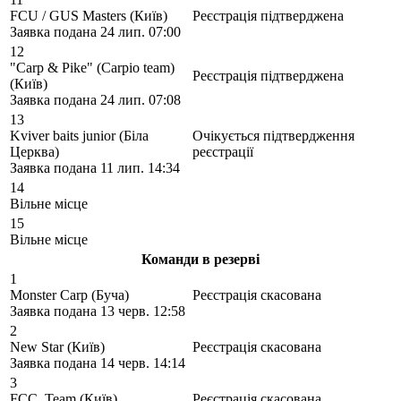
FCU / GUS Masters
(
Київ
)
Реєстрація підтверджена
Заявка подана
24 лип. 07:00
12
"Carp & Pike" (Carpio team)
Реєстрація підтверджена
(
Київ
)
Заявка подана
24 лип. 07:08
13
Kviver baits junior
(
Біла
Очікується підтвердження
Церква
)
реєстрації
Заявка подана
11 лип. 14:34
14
Вільне місце
15
Вільне місце
Команди в резерві
1
Monster Carp
(
Буча
)
Реєстрація скасована
Заявка подана
13 черв. 12:58
2
New Star
(
Київ
)
Реєстрація скасована
Заявка подана
14 черв. 14:14
3
FCC_Team
(
Київ
)
Реєстрація скасована