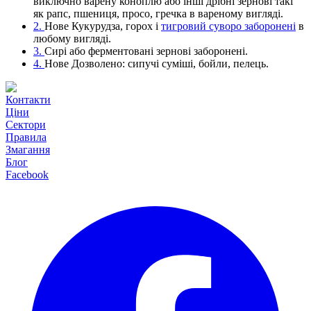
виключно варену коноплю або інші дрібні зернові такі
як рапс, пшениця, просо, гречка в вареному вигляді.
2.
Нове
Кукурудза, горох і
тигровий суворо заборонені
в
любому вигляді.
3.
Сирі або ферментовані зернові заборонені.
4.
Нове
Дозволено: сипучі суміші, бойли, пелець.
Контакти
Ціни
Сектори
Правила
Змагання
Блог
Facebook