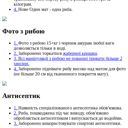
кілограм.
4.
Нове
Один мат - одна риба.
Фото з рибою
1.
Фото з рибою 15+кг і чорним амурам любої ваги
дозволяється тільки в воді.
2.
Заборонено торкатися
жаберної кришки
.
3.
Всі маніпуляції з рибою не повинні тривати більше 2
хвилин.
4.
Заборонено піднімати рибу високо над матом для фото
(не більше 20 см від тканинного покриття мату).
Антисептик
1.
Наявність спеціалізованого антисептика обов'язкова.
2.
Риба, пошкоджена під час виводу, обов'язково
обробляється антисептиком і випускається до водойми.
3.
Заборонено використовувати спиртові антисептики.