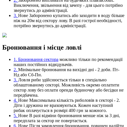
2.
Заборонено випливати на будь-яких плавзасобах.
Виключення, звільнення від зачепу - для цього потрібно
звернутись до адміністрації.
3.
Нове
Заборонено купатись або заходити в воду більше
ніж на 20м від сектору лову. В разі гострої необхідності,
потрібно звернутись до адміністрації.
Бронювання і місце ловлі
1.
Бронювання сектора
можливо тільки по рекомендації
наших постійних відвідувачів.
2.
Мінімальне бронювання на вихідні дні - 2 доби. Пт-
Нд або Сб-Пн.
3.
Ловля риби здійснюється тільки в спеціально
облаштованому секторі. Можливість окремо оплатити
сектор лову без оплати оренди будиночку або бесідки не
передбачена.
4.
Нове
Максимальна кількість риболовів в секторі - 2.
Діти і дружина не враховуються. Кожен наступний
рибак оплачується в розмірі 400 грн за кожного.
5.
Нове
В разі відміни бронювання менше ніж за 3 дні,
передплата за сектор не повертається.
6.
Нове
Після замовлення бронювання, повинен надійти