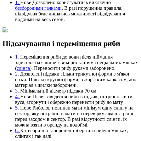
1.
Нове
Дозволено користуватись виключно
безбородими гачками
. В разі порушення правила,
відвідувач буде лишатись можливості відвідування
водойми на весь сезон.
Підсачування і переміщення риби
1.
Переміщення риби до води після піймання
здійснюється лише з використанням спеціальних мішках
(
слінга
). Переносити рибу руками заборонено.
2.
Дозволені підсаки тільки трикутної форми з м'якої
сітки. Підсаки круглої форми, з жорстким каркасом, або
матеріал з жилки заборонені.
3.
Мінімальний діаметр підсаки 70 см.
4.
Нове
Після заведення риби в підсак, потрібно зняти
вуса, згорнути і обережно перенести рибу до мату.
5.
Нове
Риболов повинен мати мінімум одну слінгу на
сектор, яку потрібно надати на перевірку адміністрації
перед заходом в сектор. В разі відсутності слінги, їх
можна взяти в оренду на водоймі.
6.
Категорично заборонено зберігати рибу в мішках,
слінгах і так далі.