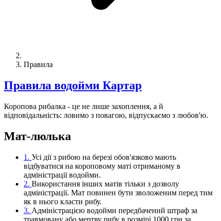
Правила
Правила водойми Картар
Коропова рибалка - це не лише захоплення, а й
відповідальність: ловимо з повагою, відпускаємо з любов'ю.
Мат-люлька
1.
Усі дії з рибою на березі обов'язково мають
відбуватися на короповому маті отриманому в
адміністрації водойми.
2.
Використання інших матів тільки з дозволу
адміністрації. Мат повинен бути зволоженим перед тим
як в нього класти рибу.
3.
Адміністрацією водойми передбачений штраф за
травмовану або мертву рибу в розмірі 1000 грн за