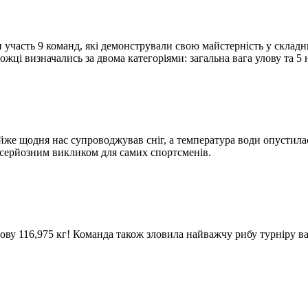
яли участь 9 команд, які демонстрували свою майстерність у скл
ожці визначались за двома категоріями: загальна вага улову та 5
йже щодня нас супроводжував сніг, а температура води опустила
ли серйозним викликом для самих спортсменів.
ову 116,975 кг! Команда також зловила найважчу рибу турніру ва